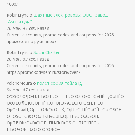
1000/
RobinErync о
Шахтные электровозы: ООО “Завод
“Амплитуда”
20 мин. 47 сек.
назад
Current discounts, promo codes and coupons for 2026
промокод на руки вверх
RobinErync о
Sochi Charter
20 мин. 59 сек.
назад
Current discounts, promo codes and coupons for 2026
https://promokodvsem.ru/store/zveri/
ValerieNoura о
полет софия тайланд
34 мин. 47 сек.
назад
О‘ОЅО±О¶О·П„ПЋОЅП„О±П‚ П„ОїОЅ ОєО±О»ПЌП„ОµПЃО±
ОєО±О¶ОЇОЅОї ПѓП„Ої ОґО№О±ОґОЇОєП„П…Ої
ОµОѕП‰П„ОµПЃО№ОєОїПЌ, ОјПЂОїПЃОµОЇП„Оµ ОЅО±
О±ОЅО±ОєО±О»ПЌП€ОµП„Оµ ПЂОїО»О»О­П‚
ОµПЂО№О»ОїОіО­П‚ ПЊПѓОїОЅ О±П†ОїПЃО¬
ПЂО±О№П‡ОЅОЇОґО№О±.