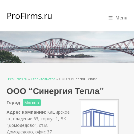
ProFirms.ru
Menu
Вы здесь
ProFirms.ru
»
Строительство
»
ООО “Синергия Тепла”
ООО “Синергия Тепла”
Город:
Москва
Адрес компании:
Каширское
ш., владение 63, корпус 1, ВК
"Домодедово", ст.м.
Домодедово, офис 37