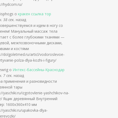
://hydcom.ru/
isphogs о
кракен ссылка тор
. 38 сек.
назад
овершенствуемся и идем в ногу со
енем! Мануальный массаж тела
тает с более глубокими тканями —
евой, межпозвоночными дисками,
авами и костями
://dolgoletmed.ru/articl/vodoroslevoe-
tyvanie-polza-dlya-kozhi-i-figury/
ewrig о
Интекс-бассейны-Краснодар
. 7 сек.
назад
а применения и разновидности
вянной тары
://yaschiki.ru/izgotovlenie-yashchikov-na-
z/ Ящик деревянный Внутренний
ер: 1600х360х410 мм
://yaschiki.ru/upakovka-dlya-
erevozki/