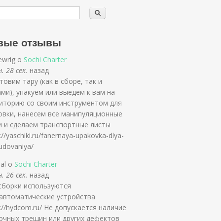
вые отзывы
ewrig о
Sochi Charter
. 28 сек.
назад
товим тару (как в сборе, так и
ми), упакуем или выедем к вам на
иторию со своим инструментом для
овки, нанесем все манипуляционные
и и сделаем транспортные листы
://yaschiki.ru/fanernaya-upakovka-dlya-
udovaniya/
slal о
Sochi Charter
. 26 сек.
назад
сборки используются
автоматические устройства
s://hydcom.ru/ Не допускается наличие
очных трещин или других дефектов