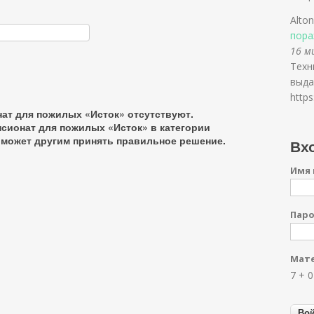
Alton
пора
16 ми
Техн
выда
https
ат для пожилых «Исток» отсутствуют.
сионат для пожилых «Исток» в категории
поможет другим принять правильное решение.
Вхо
Имя 
Пар
Мате
7 + 