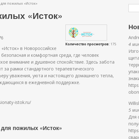
 для пожилых «Исток»
жилых «Исток»
Но
Andr
76
4 мин
Количество просмотров:
175
 «Исток» в Новороссийске
Изго
 безопасная и комфортная среда, где человек
щита
кое внимание и душевное спокойствие. Здесь забота
терр
т за рамки стандартного терапевтического
упак
еру уважения, уюта и настоящего домашнего тепла,
знак
уждающихся в ежедневной поддержке.
https
obor
ionaty-istok.ru/
Willi
5 мин
Для 
полу
 для пожилых «Исток»
http
свар