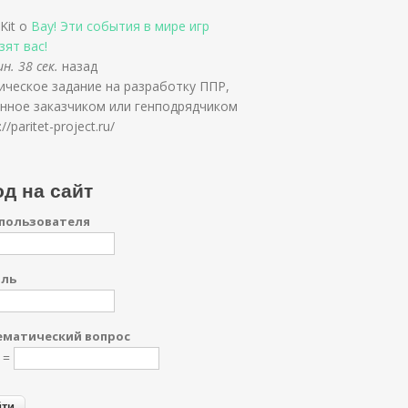
Kit о
Вау! Эти события в мире игр
зят вас!
н. 38 сек.
назад
ическое задание на разработку ППР,
нное заказчиком или генподрядчиком
://paritet-project.ru/
д на сайт
пользователя
оль
матический вопрос
0 =