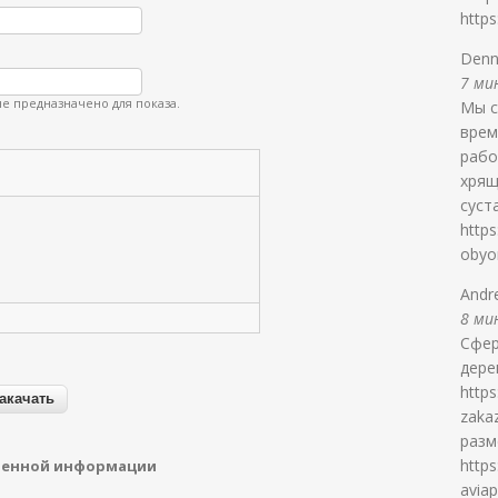
https
Denn
7 мин
е предназначено для показа.
Мы с
врем
рабо
хрящ
суст
https
obyor
Andr
8 мин
Сфер
дере
https
zaka
разм
https
денной информации
aviap