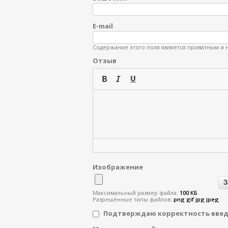
E-mail
Содержание этого поля является приватным и н
Отзыв
Изображение
Максимальный размер файла:
100 КБ
.
Разрешённые типы файлов:
png gif jpg jpeg
.
Подтверждаю корректность вве