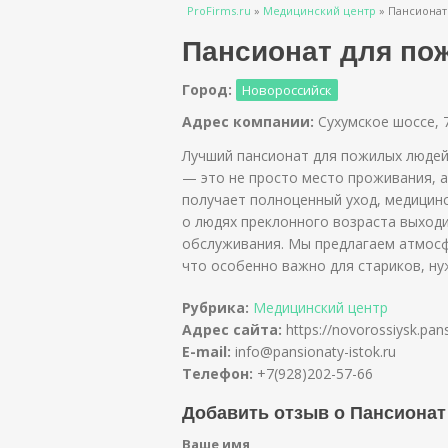
Вы здесь
ProFirms.ru
»
Медицинский центр
»
Пансионат
Пансионат для по
Город:
Новороссийск
Адрес компании:
Сухумское шоссе, 
Лучший пансионат для пожилых людей
— это не просто место проживания, а
получает полноценный уход, медицинс
о людях преклонного возраста выходи
обслуживания. Мы предлагаем атмосф
что особенно важно для стариков, н
Рубрика:
Медицинский центр
Адрес сайта:
https://novorossiysk.pans
E-mail:
info@pansionaty-istok.ru
Телефон:
+7(928)202-57-66
Добавить отзыв о Пансионат
Ваше имя