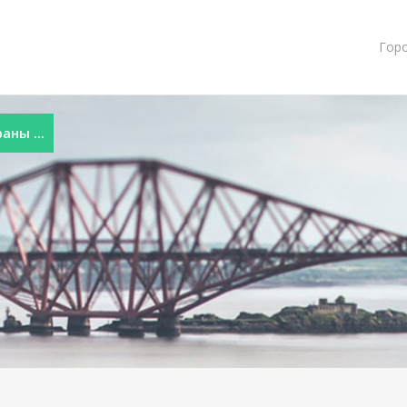
Гор
ны ...