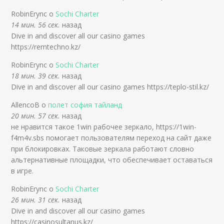
RobinErync о
Sochi Charter
14 мин. 56 сек.
назад
Dive in and discover all our casino games
https://remtechno.kz/
RobinErync о
Sochi Charter
18 мин. 39 сек.
назад
Dive in and discover all our casino games https://teplo-stil.kz/
AllencoB о
полет софия тайланд
20 мин. 57 сек.
назад
не нравится такое 1win рабочее зеркало, https://1win-
f4m4v.sbs помогает пользователям переход на сайт даже
при блокировках. Таковые зеркала работают словно
альтернативные площадки, что обеспечивает оставаться
в игре.
RobinErync о
Sochi Charter
26 мин. 31 сек.
назад
Dive in and discover all our casino games
https://casinosultanus.kz/