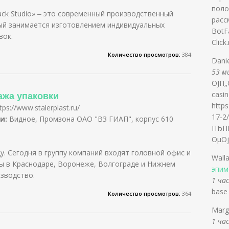
поло
ack Studio» ‒ это современный производственный
расс
ый занимается изготовлением индивидуальных
BotFa
вок.
Click
Количество просмотров:
384
Dani
53 ми
ОЈП„
ажа упаковки
cas
https
tps://www.stalerplast.ru/
17-2
и:
Видное, Промзона ОАО "ВЗ ГИАП", корпус 610
ПЂП
ОµО
у. Сегодня в группу компаний входят головной офис и
Wall
лы в Краснодаре, Воронеже, Волгограде и Нижнем
эпим
зводство.
1 час
base
Количество просмотров:
364
Marg
1 час