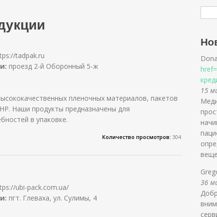
дукции
Но
tps://tadpak.ru
Dona
и:
проезд 2-й Оборонный 5-ж
href
кред
15 ми
ысококачественных пленочных материалов, пакетов
Меди
ЛНР. Наши продукты предназначены для
прос
бностей в упаковке.
начи
паци
Количество просмотров:
304
опре
веще
Greg
36 ми
tps://ubi-pack.com.ua/
Добр
и:
пгт. Глеваха, ул. Сулимы, 4
вним
серв