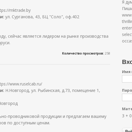
Я ду
Пиши
tps://mktrade.by
www.
и:
ул. Сурганова, 43, БЦ "Соло", оф.402
thril
ente
selec
ду, сейчас является лидером на рынке производства
occas
руси.
Количество просмотров:
258
Вхо
Имя 
tps://www.ruselcab.ru/
и:
Н.Новгород, ул. Рыбинская, д.73, помещение 1,
Пар
Новгород
Мате
3 + 
ьно-проводниковой продукции и предлагаем вашему
ов по доступным ценам.