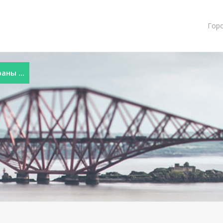
Гор
ны ...