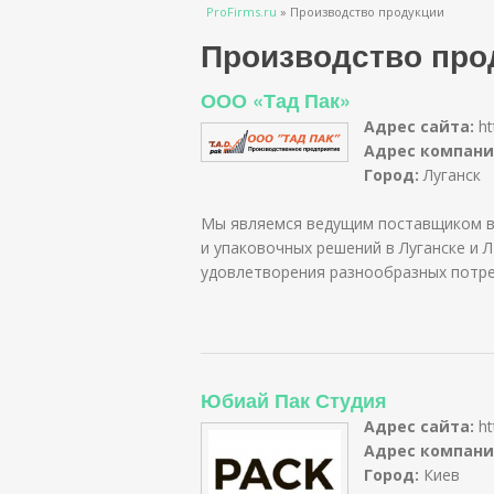
Вы здесь
ProFirms.ru
»
Производство продукции
Производство про
ООО «Тад Пак»
Адрес сайта:
ht
Адрес компани
Город:
Луганск
Мы являемся ведущим поставщиком в
и упаковочных решений в Луганске и 
удовлетворения разнообразных потре
Юбиай Пак Студия
Адрес сайта:
ht
Адрес компани
Город:
Киев