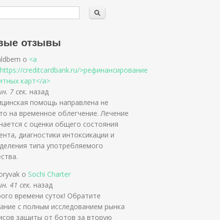
вые отзывы
ldbem о
<a
=https://creditcardbank.ru/>рефинансирование
итных карт</a>
н. 7 сек.
назад
цинская помощь направлена не
то на временное облегчение. Лечение
нается с оценки общего состояния
ента, диагностики интоксикации и
деления типа употребляемого
ства.
oryvak о
Sochi Charter
н. 41 сек.
назад
ого времени суток! Обратите
ание с полным исследованием рынка
исов защиты от ботов за вторую