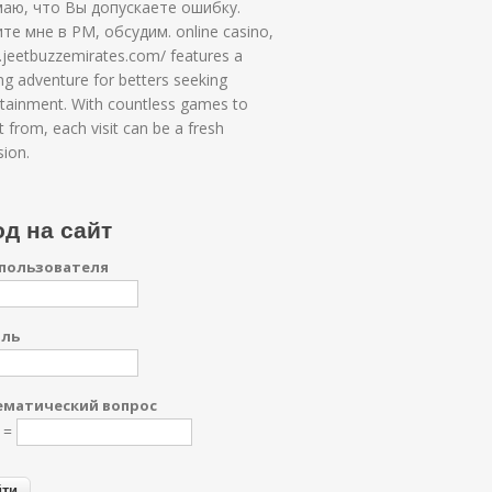
маю, что Вы допускаете ошибку.
те мне в PM, обсудим. online casino,
jeetbuzzemirates.com/ features a
ling adventure for betters seeking
rtainment. With countless games to
t from, each visit can be a fresh
ion.
д на сайт
пользователя
оль
матический вопрос
0 =