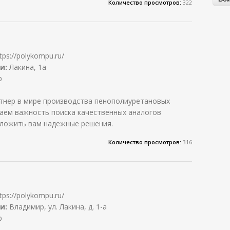
Количество просмотров:
322
tps://polykompu.ru/
и:
Лакина, 1а
р
нер в мире производства пенополиуретановых
аем важность поиска качественных аналогов
дложить вам надежные решения.
Количество просмотров:
316
tps://polykompu.ru/
и:
Владимир, ул. Лакина, д. 1-а
р