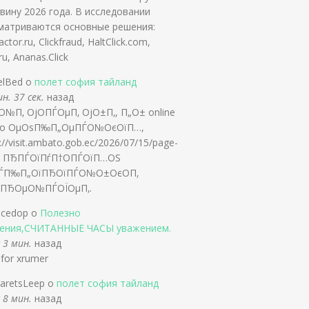
вину 2026 года. В исследовании
матриваются основные решения:
ctor.ru, Clickfraud, HaltClick.com,
.ru, Ananas.Click
elBed о
полет софия тайланд
н. 37 сек.
назад
О№П‚ ОјО­ПЃОµП‚ ОјО±П‚, П„О± online
ino ОµОѕП‰П„ОµПЃО№ОєОїП…,
://visit.ambato.gob.ec/2026/07/15/page-
/ ПЂПЃОїПѓП†О­ПЃОїП…ОЅ
ЃП‰П„ОїПЂОїПЃО№О±ОєО­П‚
јПЂОµО№ПЃОЇОµП‚.
acedop о
Полезно
ения,СЧИТАННЫЕ ЧАСЫ уважением.
 3 мин.
назад
 for xrumer
aretsLeep о
полет софия тайланд
 8 мин.
назад