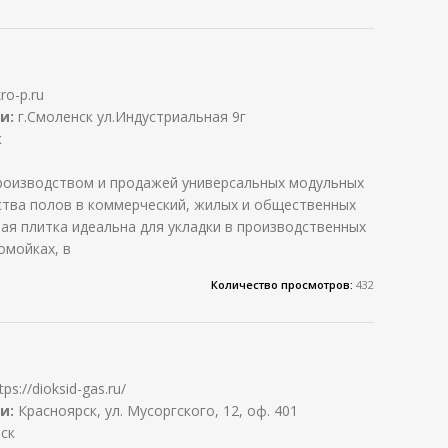
ro-p.ru
и:
г.Смоленск ул.Индустриальная 9г
к
производством и продажей универсальных модульных
ства полов в коммерческий, жилых и общественных
ая плитка идеальна для укладки в производственных
омойках, в
Количество просмотров:
432
tps://dioksid-gas.ru/
и:
Красноярск, ул. Мусоргского, 12, оф. 401
ск