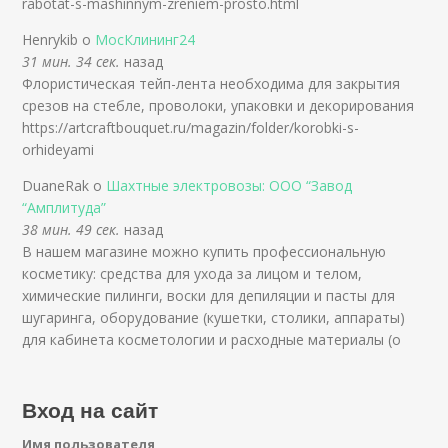
rabotat-s-mashinnym-zreniem-prosto.html
Henrykib о
МосКлининг24
31 мин. 34 сек.
назад
Флористическая тейп-лента необходима для закрытия
срезов на стебле, проволоки, упаковки и декорирования
https://artcraftbouquet.ru/magazin/folder/korobki-s-
orhideyami
DuaneRak о
Шахтные электровозы: ООО “Завод
“Амплитуда”
38 мин. 49 сек.
назад
В нашем магазине можно купить профессиональную
косметику: средства для ухода за лицом и телом,
химические пилинги, воски для депиляции и пасты для
шугаринга, оборудование (кушетки, столики, аппараты)
для кабинета косметологии и расходные материалы (о
Вход на сайт
Имя пользователя