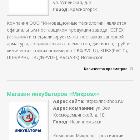
ул. Успенская, д. 3
Город:
Красногорск
Компания ООО "Инновационные технологии" является
официальным поставщиком продукции завода "CEPEX"
(Испания) и специализируется на поставках запорной
арматуры, соединительных элементов, фитингов, труб из
химически стойких полимеров ПВХ(PVC-U), ХПВХ(PVC-C),
ППН(PPH), ПВДФ(PVDF), АБС(ABS) Испанског
Количество просмотров:
73
Магазин инкубаторов «Микроэл»
Адрес сайта:
https://inc-shop.ru/
Адрес компании:
ул. Зои
Космодемьянской, д. 1Б
Город:
Невинномысск
Компания Микроэл – российский