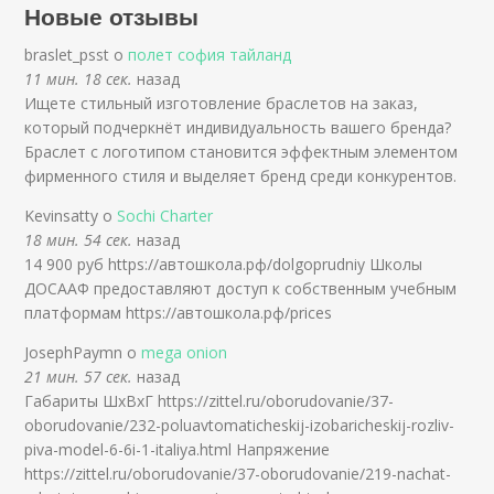
Новые отзывы
braslet_psst о
полет софия тайланд
11 мин. 18 сек.
назад
Ищете стильный изготовление браслетов на заказ,
который подчеркнёт индивидуальность вашего бренда?
Браслет с логотипом становится эффектным элементом
фирменного стиля и выделяет бренд среди конкурентов.
Kevinsatty о
Sochi Charter
18 мин. 54 сек.
назад
14 900 руб https://автошкола.рф/dolgoprudniy Школы
ДОСААФ предоставляют доступ к собственным учебным
платформам https://автошкола.рф/prices
JosephPaymn о
mega onion
21 мин. 57 сек.
назад
Габариты ШхВхГ https://zittel.ru/oborudovanie/37-
oborudovanie/232-poluavtomaticheskij-izobaricheskij-rozliv-
piva-model-6-6i-1-italiya.html Напряжение
https://zittel.ru/oborudovanie/37-oborudovanie/219-nachat-