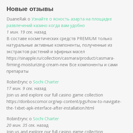
Новые отзывы
DuaneRak о
Узнайте о ясность азарта на площадке
развлечений казино когда вам удобно
1 мин. 19 сек.
назад
В составе косметических средств PREMIUM только
натуральные активные компоненты, полученные из
экстрактов растений и эфирных масел
https://sinapple.ru/collection/casmara/product/casmara-
firming-moisturizing-cream-new Все компоненты и сами
препараты
RobinErync о
Sochi Charter
17 мин. 9 сек.
назад
Join us and explore our full casino game collection
https://donboscomor.org/wp-content/pgs/how-to-navigate-
the-1xbet-apk-interface-after-installation.html
RobinErync о
Sochi Charter
20 мин. 35 сек.
назад
Join us and explore our full casino game collection