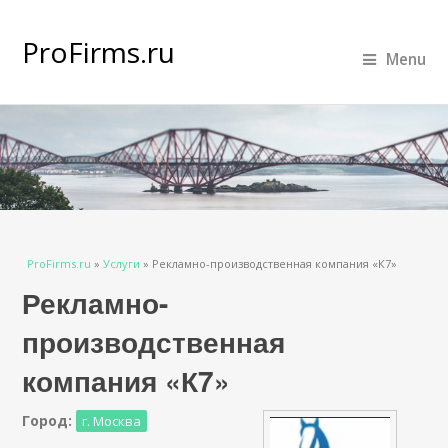
ProFirms.ru
Menu
Вы здесь
ProFirms.ru
»
Услуги
»
Рекламно-производственная компания «К7»
Рекламно-
производственная
компания «К7»
Город:
г. Москва