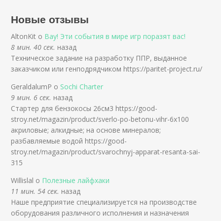
Новые отзывы
AltonKit о
Вау! Эти события в мире игр поразят вас!
8 мин. 40 сек.
назад
Техническое задание на разработку ППР, выданное
заказчиком или генподрядчиком https://paritet-project.ru/
GeraldalumP о
Sochi Charter
9 мин. 6 сек.
назад
Стартер для бензокосы 26см3 https://good-
stroy.net/magazin/product/sverlo-po-betonu-vihr-6x100
акриловые; алкидные; на основе минералов;
разбавляемые водой https://good-
stroy.net/magazin/product/svarochnyj-apparat-resanta-sai-
315
Willislal о
Полезные лайфхаки
11 мин. 54 сек.
назад
Наше предприятие специализируется на производстве
оборудования различного исполнения и назначения