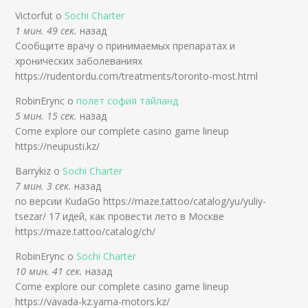
Victorfut о
Sochi Charter
1 мин. 49 сек.
назад
Сообщите врачу о принимаемых препаратах и
хронических заболеваниях
https://rudentordu.com/treatments/toronto-most.html
RobinErync о
полет софия тайланд
5 мин. 15 сек.
назад
Come explore our complete casino game lineup
https://neupusti.kz/
Barrykiz о
Sochi Charter
7 мин. 3 сек.
назад
по версии KudaGo https://maze.tattoo/catalog/yu/yuliy-
tsezar/ 17 идей, как провести лето в Москве
https://maze.tattoo/catalog/ch/
RobinErync о
Sochi Charter
10 мин. 41 сек.
назад
Come explore our complete casino game lineup
https://vavada-kz.yama-motors.kz/