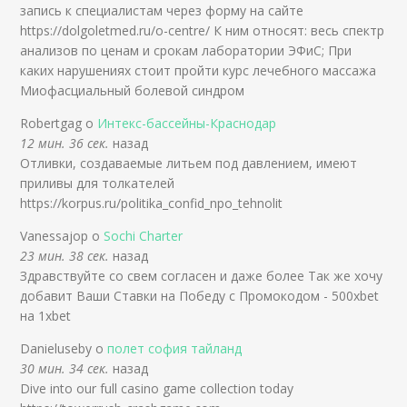
запись к специалистам через форму на сайте
https://dolgoletmed.ru/o-centre/ К ним относят: весь спектр
анализов по ценам и срокам лаборатории ЭФиС; При
каких нарушениях стоит пройти курс лечебного массажа
Миофасциальный болевой синдром
Robertgag о
Интекс-бассейны-Краснодар
12 мин. 36 сек.
назад
Отливки, создаваемые литьем под давлением, имеют
приливы для толкателей
https://korpus.ru/politika_confid_npo_tehnolit
Vanessajop о
Sochi Charter
23 мин. 38 сек.
назад
Здравствуйте со свем согласен и даже более Так же хочу
добавит Ваши Ставки на Победу с Промокодом - 500xbet
на 1xbet
Danieluseby о
полет софия тайланд
30 мин. 34 сек.
назад
Dive into our full casino game collection today