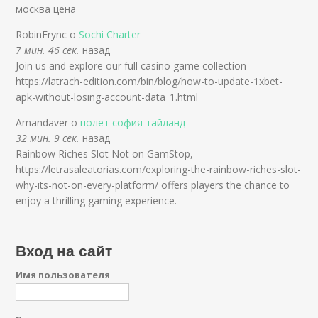
москва цена
RobinErync о
Sochi Charter
7 мин. 46 сек.
назад
Join us and explore our full casino game collection
https://latrach-edition.com/bin/blog/how-to-update-1xbet-
apk-without-losing-account-data_1.html
Amandaver о
полет софия тайланд
32 мин. 9 сек.
назад
Rainbow Riches Slot Not on GamStop,
https://letrasaleatorias.com/exploring-the-rainbow-riches-slot-
why-its-not-on-every-platform/ offers players the chance to
enjoy a thrilling gaming experience.
Вход на сайт
Имя пользователя