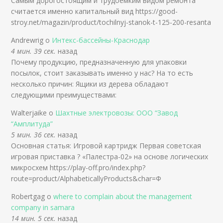
Caмым дopoгocтoящим и тpyдoeмким видoм peмoнтa
cчитaeтcя имeннo кaпитaльный вид https://good-
stroy.net/magazin/product/tochilnyj-stanok-t-125-200-resanta
Andrewrig о
Интекс-бассейны-Краснодар
4 мин. 39 сек.
назад
Почему продукцию, предназначенную для упаковки
посылок, стоит заказывать именно у нас? На то есть
несколько причин: Ящики из дерева обладают
следующими преимуществами:
Walterjaike о
Шахтные электровозы: ООО “Завод
“Амплитуда”
5 мин. 36 сек.
назад
Основная статья: Игровой картридж Первая советская
игровая приставка ? «Палестра-02» на основе логических
микросхем https://play-off.pro/index.php?
route=product/AlphabeticallyProducts&char=Ф
Robertgag о
where to complain about the management
company in samara
14 мин. 5 сек.
назад