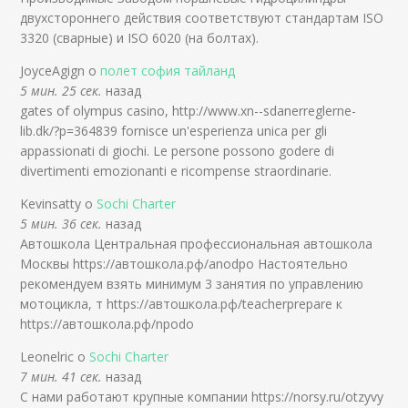
двухстороннего действия соответствуют стандартам ISO
3320 (сварные) и ISO 6020 (на болтах).
JoyceAgign о
полет софия тайланд
5 мин. 25 сек.
назад
gates of olympus casino, http://www.xn--sdanerreglerne-
lib.dk/?p=364839 fornisce un'esperienza unica per gli
appassionati di giochi. Le persone possono godere di
divertimenti emozionanti e ricompense straordinarie.
Kevinsatty о
Sochi Charter
5 мин. 36 сек.
назад
Автошкола Центральная профессиональная автошкола
Москвы https://автошкола.рф/anodpo Настоятельно
рекомендуем взять минимум 3 занятия по управлению
мотоцикла, т https://автошкола.рф/teacherprepare к
https://автошкола.рф/npodo
Leonelric о
Sochi Charter
7 мин. 41 сек.
назад
С нами работают крупные компании https://norsy.ru/otzyvy