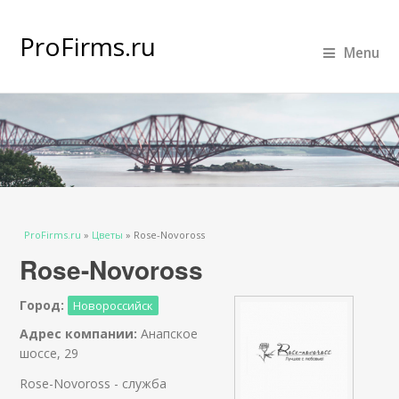
ProFirms.ru
Menu
Вы здесь
ProFirms.ru
»
Цветы
»
Rose-Novoross
Rose-Novoross
Город:
Новороссийск
Адрес компании:
Анапское
шоссе, 29
Rose-Novoross - служба