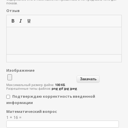
показа.
Отзыв
Изображение
Максимальный размер файла:
100 КБ
.
Разрешённые типы файлов:
png gif jpg jpeg
.
Подтверждаю корректность введенной
информации
Математический вопрос
Я спамер
1 + 16 =