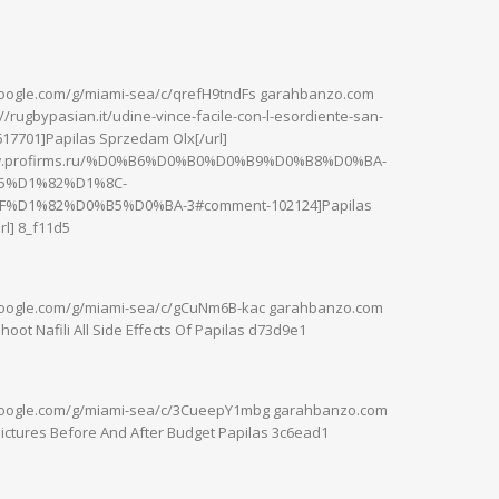
google.com/g/miami-sea/c/qrefH9tndFs garahbanzo.com
://rugbypasian.it/udine-vince-facile-con-l-esordiente-san-
17701]Papilas Sprzedam Olx[/url]
www.profirms.ru/%D0%B6%D0%B0%D0%B9%D0%B8%D0%BA-
5%D1%82%D1%8C-
%D1%82%D0%B5%D0%BA-3#comment-102124]Papilas
rl] 8_f11d5
.google.com/g/miami-sea/c/gCuNm6B-kac garahbanzo.com
oot Nafili All Side Effects Of Papilas d73d9e1
.google.com/g/miami-sea/c/3CueepY1mbg garahbanzo.com
Pictures Before And After Budget Papilas 3c6ead1