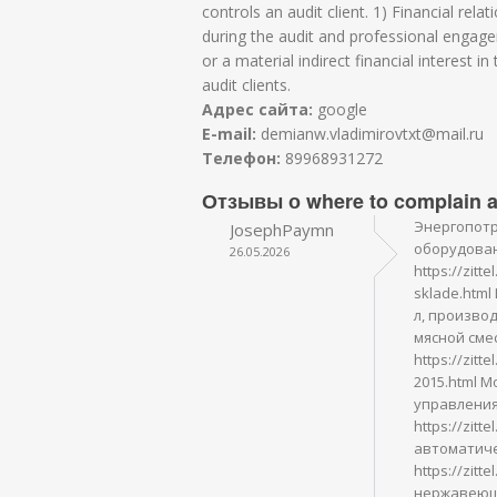
controls an audit client. 1) Financial rela
during the audit and professional engagem
or a material indirect financial interest in
audit clients.
Адрес сайта:
google
E-mail:
demianw.vladimirovtxt@mail.ru
Телефон:
89968931272
Отзывы о where to complain 
Энергопотре
JosephPaymn
оборудован
26.05.2026
https://zitt
sklade.htm
л, произво
мясной смес
https://zitt
2015.html 
управления
https://zit
автоматиче
https://zit
нержавеюще