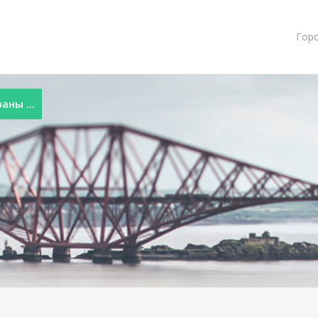
Гор
ны ...