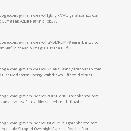
google.com/g/miami-sea/c/HgbntJlxNWU garahbanzo.com
cl 50mg Tab Adult Nafilin b4bb375
.google.com/g/miami-sea/c/PuVDMKLtMY8 garahbanzo.com
om Nafilin cheap bumagra super e10_f11
.google.com/g/miami-sea/c/PxGaRzu8nnc garahbanzo.com
d Diet Medication Energy Withdrawal Effects d7dc071
google.com/g/miami-sea/c/5cQ85NxirKE garahbanzo.com
vanse And Nafilin Nafilin Sr Feel Tired 1fb4bb3
google.com/g/miami-sea/c/UsLxr6IY6h0 garahbanzo.com
ithout lula Shipped Overnight Express Papilas France