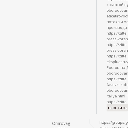
крышкой с у
oborudovani
etiketirovoc
потока и м
производит
https://zit
press-voran
https://zit
press-voran
https://zitt
ekspluatiru
Ростов-на-До
oborudovani
https://zit
fasovki-kofe
oborudovan
italiya.html
https://zitte
ответить
https://groups.
Omrovag
150732 Huga 37.