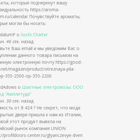
аты, которые подчеркнут вашу
видуальность https://aroma-
um.ru/calendar Почувствуйте ароматы,
рые могли бы носить:
ldalumP о
Sochi Charter
н. 46 сек.
назад
вьте Ваш email и мы уведомим Вас о
уплении данного товара письмом на
анную электронную почту https://good-
.net/magazin/product/otreznaya-pila-
-op-355-2500-op-355-2200
ldAdows о
Шахтные электровозы: ООО
од “Амплитуда”
н. 30 сек.
назад
мость от 8 424 ? Не секрет, что мода
крытые двери пришла к нам из Италии,
рвой этот продукт вывела на
ийский рынок компания UNION
://profildoors-center.ru/glyanczevye-dveri