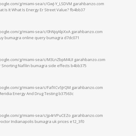
.google.com/g/miami-sea/c/GwJ-Y_LSDVM garahbanzo.com
 Is It What Is Energy Er Street Value? fb4bb37
google.com/g/miami-sea/c/0hNjqAlpXxA garahbanzo.com
buy bumagra online query bumagra d7dc071
.google.com/g/miami-sea/c/M3LnZbpM4UI garahbanzo.com
 Snorting Nafilin bumagra side effects b4bb375
google.com/g/miami-sea/c/FafXCv5JrQM garahbanzo.com
Meridia Energy And Drug Testing b37563c
google.com/g/miami-sea/c/jp4rVPuCEZo garahbanzo.com
Doctor Indianapolis bumagra uk prices e12_3f0