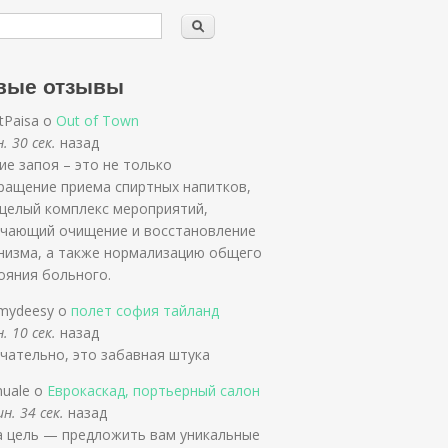
вые отзывы
rtPaisa о
Out of Town
. 30 сек.
назад
ие запоя – это не только
ращение приема спиртных напитков,
 целый комплекс мероприятий,
чающий очищение и восстановление
низма, а также нормализацию общего
ояния больного.
mydeesy о
полет софия тайланд
. 10 сек.
назад
чательно, это забавная штука
nuale о
Еврокаскад, портьерный салон
н. 34 сек.
назад
 цель — предложить вам уникальные