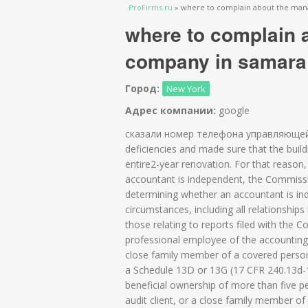
Вы здесь
ProFirms.ru
»
where to complain about the ma
where to complain
company in samara
Город:
New York
Адрес компании:
google
сказали номер телефона управляющей 
deficiencies and made sure that the buil
entire2-year renovation. For that reason,
accountant is independent, the Commission
determining whether an accountant is ind
circumstances, including all relationship
those relating to reports filed with the C
professional employee of the accounting
close family member of a covered person 
a Schedule 13D or 13G (17 CFR 240.13d-1
beneficial ownership of more than five per
audit client, or a close family member of 