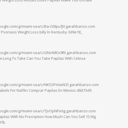
google.com/g/miami-sea/c/Ba-G0tpufJ0 garahbanzo.com
 Psoriasis Weight Loss billy In Kentucky 3d9e18_
google.com/g/miami-sea/c/i2NvN8Or8RI garahbanzo.com
 Long To Take Can You Take Papilas With Celexa
.google.com/g/miami-sea/c/NK5SPmIaWZI garahbanzo.com
Labels For Nafilin Comprar Papilas En Mexico d8d73d9
google.com/g/miami-sea/c/TJvOpNFix6g garahbanzo.com
apilas With No Precription How Much Can You Sell 15 Mg
71fb