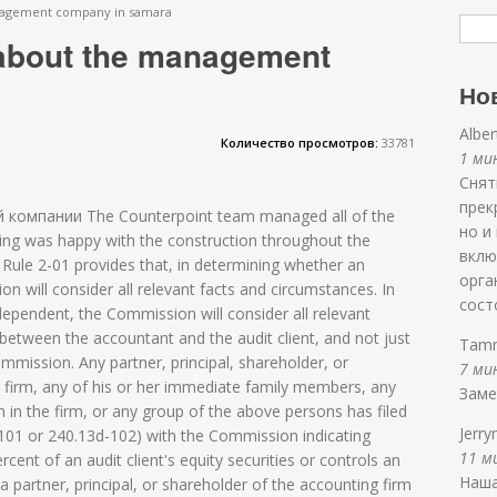
nagement company in samara
 about the management
Но
Albe
Количество просмотров:
33781
1 мин
Снят
прек
компании The Counterpoint team managed all of the
но и
ding was happy with the construction throughout the
вклю
 Rule 2-01 provides that, in determining whether an
орга
 will consider all relevant facts and circumstances. In
сост
ependent, the Commission will consider all relevant
s between the accountant and the audit client, and not just
Tam
ommission. Any partner, principal, shareholder, or
7 мин
 firm, any of his or her immediate family members, any
Заме
in the firm, or any group of the above persons has filed
Jerry
01 or 240.13d-102) with the Commission indicating
11 ми
cent of an audit client's equity securities or controls an
Наша
a partner, principal, or shareholder of the accounting firm