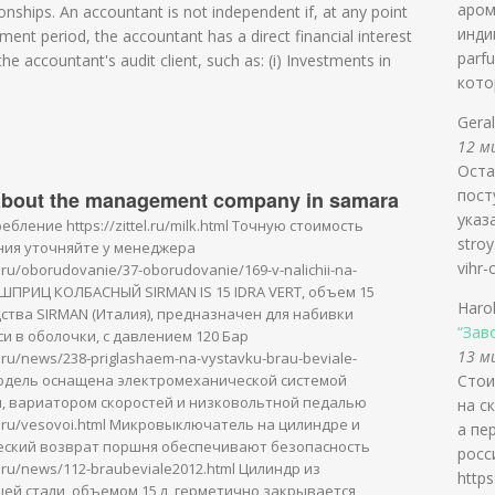
аром
tionships. An accountant is not independent if, at any point
инди
ent period, the accountant has a direct financial interest
parf
 the accountant's audit client, such as: (i) Investments in
кото
Gera
12 ми
Оста
пост
about the management company in samara
указ
бление https://zittel.ru/milk.html Точную стоимость
stroy
ия уточняйте у менеджера
vihr
el.ru/oborudovanie/37-oborudovanie/169-v-nalichii-na-
l ШПРИЦ КОЛБАСНЫЙ SIRMAN IS 15 IDRA VERT, объем 15
Haro
дства SIRMAN (Италия), предназначен для набивки
“Зав
и в оболочки, с давлением 120 Бар
13 ми
el.ru/news/238-priglashaem-na-vystavku-brau-beviale-
Модель оснащена электромеханической системой
Стои
, вариатором скоростей и низковольтной педалью
на с
tel.ru/vesovoi.html Микровыключатель на цилиндре и
а пе
ский возврат поршня обеспечивают безопасность
росс
tel.ru/news/112-braubeviale2012.html Цилиндр из
https
й стали, объемом 15 л, герметично закрывается