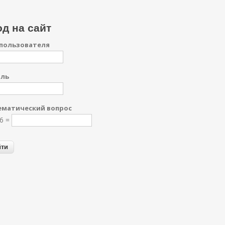
д на сайт
пользователя
оль
матический вопрос
16 =