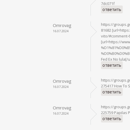
7dc071f
ответить
https://groups.
Omrovag
81682 [url=https
16.07.2024
vito/#comment-6
[url=https://
%D1%81%D0%B
%D0%B0%D0%BF
Fed Ex No lula[/u
ответить
https://groups
Omrovag
275417 How To Sh
16.07.2024
ответить
https://groups
Omrovag
225759 Papilas 
16.07.2024
ответить