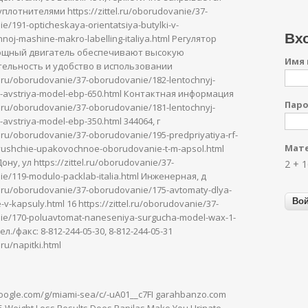
плотнителями https://zittel.ru/oborudovanie/37-
e/191-opticheskaya-orientatsiya-butylki-v-
Вхо
hnoj-mashine-makro-labelling-italiya.html Регулятор
ощный двигатель обеспечивают высокую
Имя 
ельность и удобство в использовании
tel.ru/oborudovanie/37-oborudovanie/182-lentochnyj-
-avstriya-model-ebp-650.html Контактная информация
Пар
tel.ru/oborudovanie/37-oborudovanie/181-lentochnyj-
-avstriya-model-ebp-350.html 344064, г
el.ru/oborudovanie/37-oborudovanie/195-predpriyatiya-rf-
Мате
yushchie-upakovochnoe-oborudovanie-t-m-apsol.html
ну, ул https://zittel.ru/oborudovanie/37-
2 + 
e/119-modulo-packlab-italia.html Инженерная, д
tel.ru/oborudovanie/37-oborudovanie/175-avtomaty-dlya-
-v-kapsuly.html 16 https://zittel.ru/oborudovanie/37-
ie/170-poluavtomat-naneseniya-surgucha-model-wax-1-
 Тел./факс: 8-812-244-05-30, 8-812-244-05-31
l.ru/napitki.html
google.com/g/miami-sea/c/-uA01__c7FI garahbanzo.com
5 Weight Loss Results Does Papilas Make You Urinate